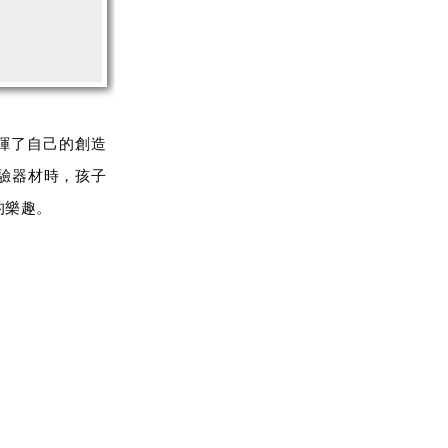
發揮了自己的創造
驗器材時，孩子
的樂趣。