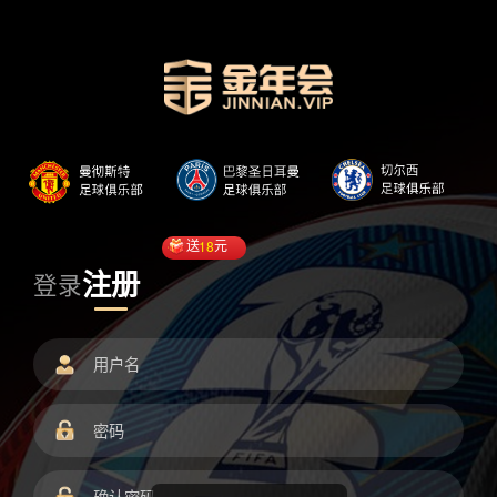
送
18
元
注册
登录